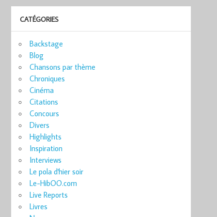
CATÉGORIES
Backstage
Blog
Chansons par thème
Chroniques
Cinéma
Citations
Concours
Divers
Highlights
Inspiration
Interviews
Le pola d'hier soir
Le-HibOO.com
Live Reports
Livres