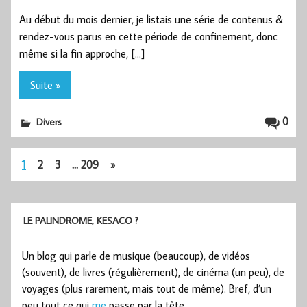
Au début du mois dernier, je listais une série de contenus &
rendez-vous parus en cette période de confinement, donc
même si la fin approche, […]
Suite »
0
Divers
1
2
3
…
209
»
LE PALINDROME, KESACO ?
Un blog qui parle de musique (beaucoup), de vidéos
(souvent), de livres (régulièrement), de cinéma (un peu), de
voyages (plus rarement, mais tout de même). Bref, d’un
peu tout ce qui
me
passe par la tête.