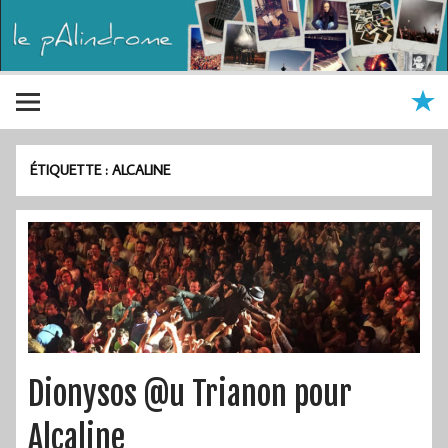
ÉTIQUETTE :
ALCALINE
Dionysos @u Trianon pour
Alcaline