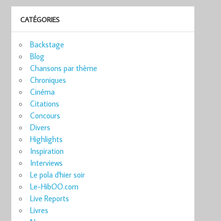
CATÉGORIES
Backstage
Blog
Chansons par thème
Chroniques
Cinéma
Citations
Concours
Divers
Highlights
Inspiration
Interviews
Le pola d'hier soir
Le-HibOO.com
Live Reports
Livres