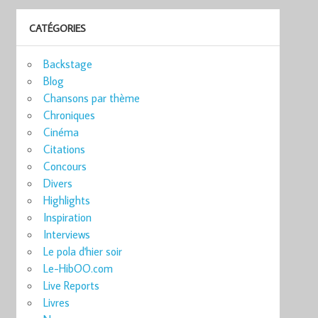
CATÉGORIES
Backstage
Blog
Chansons par thème
Chroniques
Cinéma
Citations
Concours
Divers
Highlights
Inspiration
Interviews
Le pola d'hier soir
Le-HibOO.com
Live Reports
Livres