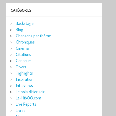
CATÉGORIES
Backstage
Blog
Chansons par thème
Chroniques
Cinéma
Citations
Concours
Divers
Highlights
Inspiration
Interviews
Le pola d'hier soir
Le-HibOO.com
Live Reports
Livres