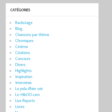
CATÉGORIES
Backstage
Blog
Chansons par thème
Chroniques
Cinéma
Citations
Concours
Divers
Highlights
Inspiration
Interviews
Le pola d'hier soir
Le-HibOO.com
Live Reports
Livres