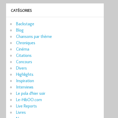
CATÉGORIES
Backstage
Blog
Chansons par thème
Chroniques
Cinéma
Citations
Concours
Divers
Highlights
Inspiration
Interviews
Le pola d'hier soir
Le-HibOO.com
Live Reports
Livres