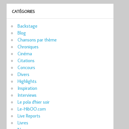
CATÉGORIES
Backstage
Blog
Chansons par thème
Chroniques
Cinéma
Citations
Concours
Divers
Highlights
Inspiration
Interviews
Le pola d'hier soir
Le-HibOO.com
Live Reports
Livres