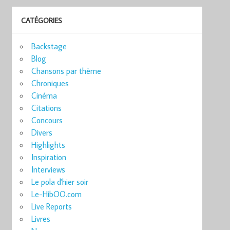
CATÉGORIES
Backstage
Blog
Chansons par thème
Chroniques
Cinéma
Citations
Concours
Divers
Highlights
Inspiration
Interviews
Le pola d'hier soir
Le-HibOO.com
Live Reports
Livres