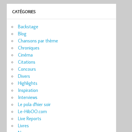
CATÉGORIES
Backstage
Blog
Chansons par thème
Chroniques
Cinéma
Citations
Concours
Divers
Highlights
Inspiration
Interviews
Le pola d'hier soir
Le-HibOO.com
Live Reports
Livres