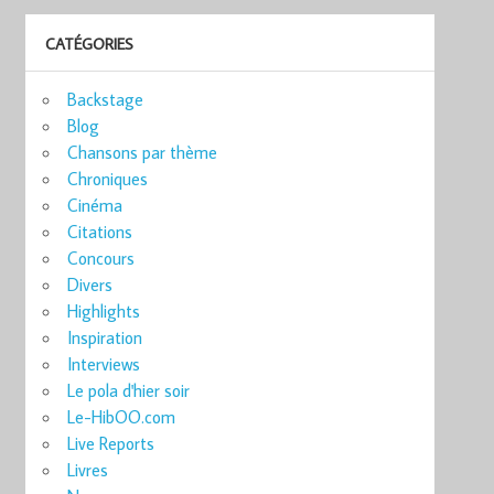
CATÉGORIES
Backstage
Blog
Chansons par thème
Chroniques
Cinéma
Citations
Concours
Divers
Highlights
Inspiration
Interviews
Le pola d'hier soir
Le-HibOO.com
Live Reports
Livres