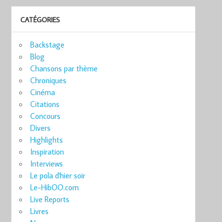
CATÉGORIES
Backstage
Blog
Chansons par thème
Chroniques
Cinéma
Citations
Concours
Divers
Highlights
Inspiration
Interviews
Le pola d'hier soir
Le-HibOO.com
Live Reports
Livres