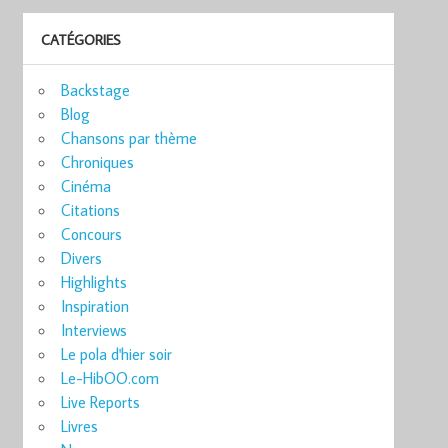
CATÉGORIES
Backstage
Blog
Chansons par thème
Chroniques
Cinéma
Citations
Concours
Divers
Highlights
Inspiration
Interviews
Le pola d'hier soir
Le-HibOO.com
Live Reports
Livres