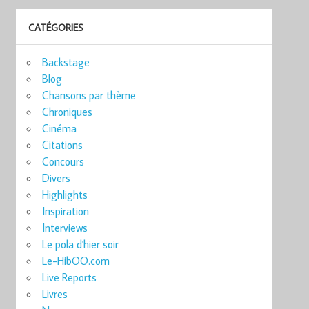
CATÉGORIES
Backstage
Blog
Chansons par thème
Chroniques
Cinéma
Citations
Concours
Divers
Highlights
Inspiration
Interviews
Le pola d'hier soir
Le-HibOO.com
Live Reports
Livres