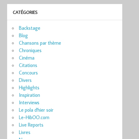
CATÉGORIES
Backstage
Blog
Chansons par thème
Chroniques
Cinéma
Citations
Concours
Divers
Highlights
Inspiration
Interviews
Le pola d'hier soir
Le-HibOO.com
Live Reports
Livres