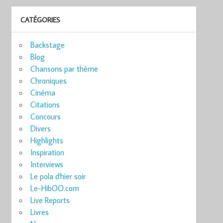
CATÉGORIES
Backstage
Blog
Chansons par thème
Chroniques
Cinéma
Citations
Concours
Divers
Highlights
Inspiration
Interviews
Le pola d'hier soir
Le-HibOO.com
Live Reports
Livres