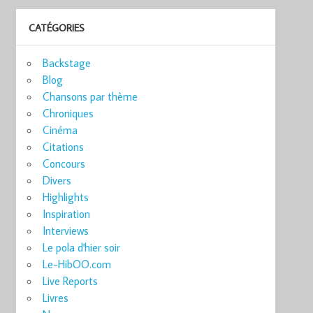
CATÉGORIES
Backstage
Blog
Chansons par thème
Chroniques
Cinéma
Citations
Concours
Divers
Highlights
Inspiration
Interviews
Le pola d'hier soir
Le-HibOO.com
Live Reports
Livres