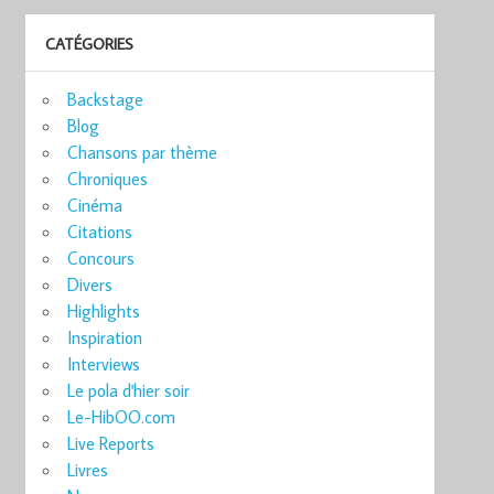
CATÉGORIES
Backstage
Blog
Chansons par thème
Chroniques
Cinéma
Citations
Concours
Divers
Highlights
Inspiration
Interviews
Le pola d'hier soir
Le-HibOO.com
Live Reports
Livres