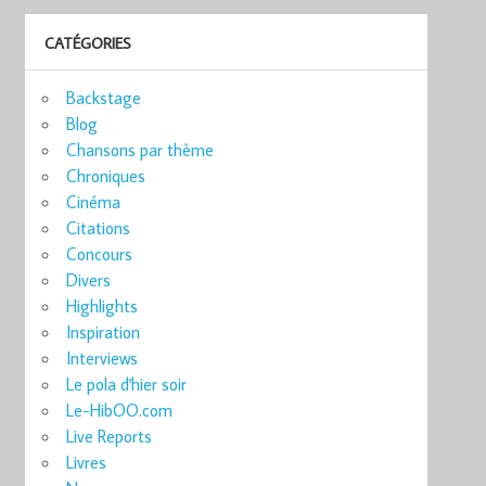
CATÉGORIES
Backstage
Blog
Chansons par thème
Chroniques
Cinéma
Citations
Concours
Divers
Highlights
Inspiration
Interviews
Le pola d'hier soir
Le-HibOO.com
Live Reports
Livres