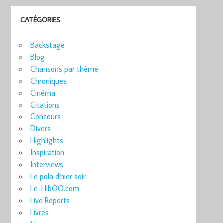
CATÉGORIES
Backstage
Blog
Chansons par thème
Chroniques
Cinéma
Citations
Concours
Divers
Highlights
Inspiration
Interviews
Le pola d'hier soir
Le-HibOO.com
Live Reports
Livres