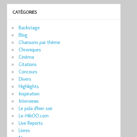
CATÉGORIES
Backstage
Blog
Chansons par thème
Chroniques
Cinéma
Citations
Concours
Divers
Highlights
Inspiration
Interviews
Le pola d'hier soir
Le-HibOO.com
Live Reports
Livres