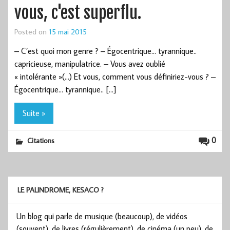
vous, c'est superflu.
Posted on
15 mai 2015
– C’est quoi mon genre ? – Égocentrique… tyrannique..
capricieuse, manipulatrice. – Vous avez oublié
« intolérante »(…) Et vous, comment vous définiriez-vous ? –
Égocentrique… tyrannique.. […]
Suite »
0
Citations
LE PALINDROME, KESACO ?
Un blog qui parle de musique (beaucoup), de vidéos
(souvent), de livres (régulièrement), de cinéma (un peu), de