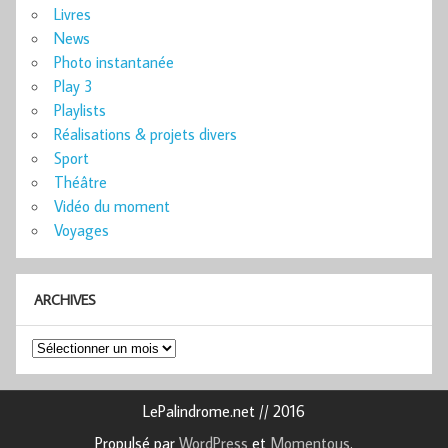
Livres
News
Photo instantanée
Play 3
Playlists
Réalisations & projets divers
Sport
Théâtre
Vidéo du moment
Voyages
ARCHIVES
Archives
LePalindrome.net // 2016
Propulsé par
WordPress
et
Momentous
.