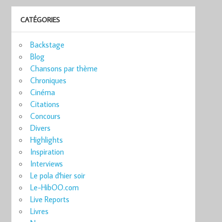
CATÉGORIES
Backstage
Blog
Chansons par thème
Chroniques
Cinéma
Citations
Concours
Divers
Highlights
Inspiration
Interviews
Le pola d'hier soir
Le-HibOO.com
Live Reports
Livres