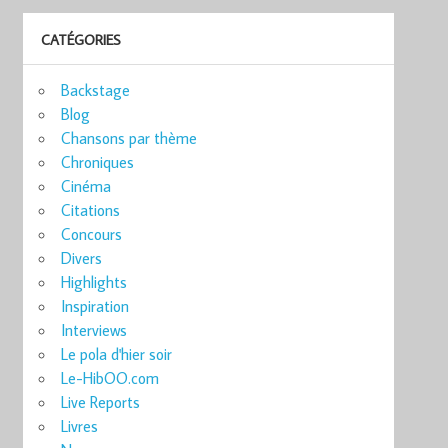
CATÉGORIES
Backstage
Blog
Chansons par thème
Chroniques
Cinéma
Citations
Concours
Divers
Highlights
Inspiration
Interviews
Le pola d'hier soir
Le-HibOO.com
Live Reports
Livres