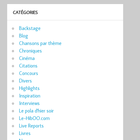
CATÉGORIES
Backstage
Blog
Chansons par thème
Chroniques
Cinéma
Citations
Concours
Divers
Highlights
Inspiration
Interviews
Le pola d'hier soir
Le-HibOO.com
Live Reports
Livres