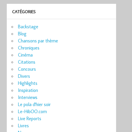
CATÉGORIES
Backstage
Blog
Chansons par thème
Chroniques
Cinéma
Citations
Concours
Divers
Highlights
Inspiration
Interviews
Le pola d'hier soir
Le-HibOO.com
Live Reports
Livres