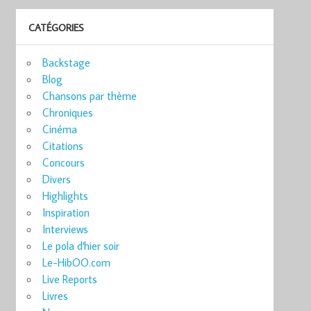
CATÉGORIES
Backstage
Blog
Chansons par thème
Chroniques
Cinéma
Citations
Concours
Divers
Highlights
Inspiration
Interviews
Le pola d'hier soir
Le-HibOO.com
Live Reports
Livres