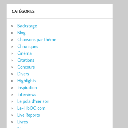
CATÉGORIES
Backstage
Blog
Chansons par thème
Chroniques
Cinéma
Citations
Concours
Divers
Highlights
Inspiration
Interviews
Le pola d'hier soir
Le-HibOO.com
Live Reports
Livres