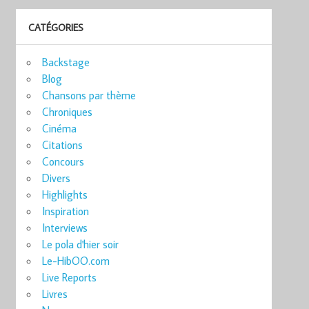
CATÉGORIES
Backstage
Blog
Chansons par thème
Chroniques
Cinéma
Citations
Concours
Divers
Highlights
Inspiration
Interviews
Le pola d'hier soir
Le-HibOO.com
Live Reports
Livres