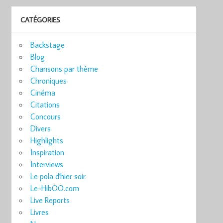
CATÉGORIES
Backstage
Blog
Chansons par thème
Chroniques
Cinéma
Citations
Concours
Divers
Highlights
Inspiration
Interviews
Le pola d'hier soir
Le-HibOO.com
Live Reports
Livres