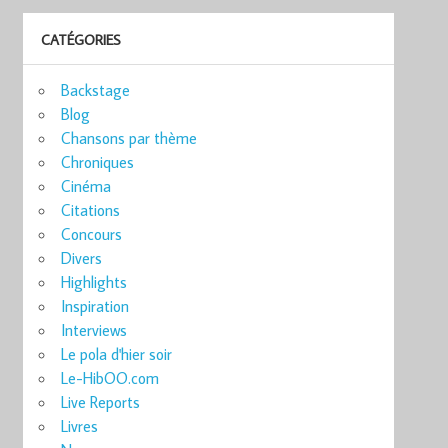
CATÉGORIES
Backstage
Blog
Chansons par thème
Chroniques
Cinéma
Citations
Concours
Divers
Highlights
Inspiration
Interviews
Le pola d'hier soir
Le-HibOO.com
Live Reports
Livres