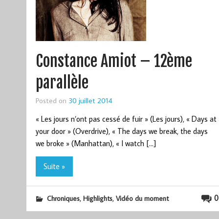
Constance Amiot – 12ème
parallèle
Posted on
30 juillet 2014
« Les jours n’ont pas cessé de fuir » (Les jours), « Days at
your door » (Overdrive), « The days we break, the days
we broke » (Manhattan), « I watch […]
Suite »
,
,
0
Chroniques
Highlights
Vidéo du moment