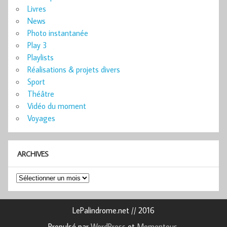
Livres
News
Photo instantanée
Play 3
Playlists
Réalisations & projets divers
Sport
Théâtre
Vidéo du moment
Voyages
ARCHIVES
Archives
LePalindrome.net // 2016
Propulsé par
WordPress
et
Momentous
.