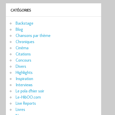
CATÉGORIES
Backstage
Blog
Chansons par thème
Chroniques
Cinéma
Citations
Concours
Divers
Highlights
Inspiration
Interviews
Le pola d'hier soir
Le-HibOO.com
Live Reports
Livres