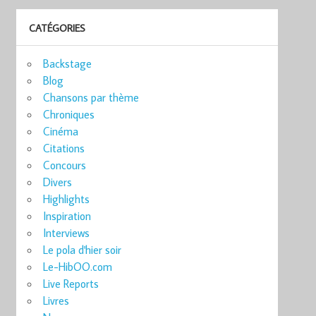
CATÉGORIES
Backstage
Blog
Chansons par thème
Chroniques
Cinéma
Citations
Concours
Divers
Highlights
Inspiration
Interviews
Le pola d'hier soir
Le-HibOO.com
Live Reports
Livres