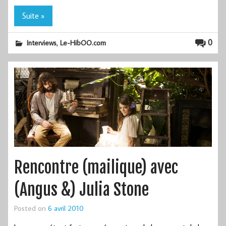
Suite »
,
0
Interviews
Le-HibOO.com
Rencontre (mailique) avec
(Angus &) Julia Stone
Posted on
6 avril 2010