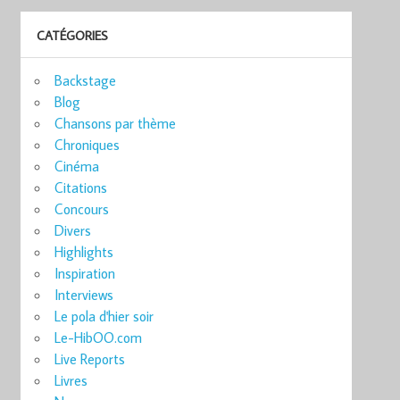
CATÉGORIES
Backstage
Blog
Chansons par thème
Chroniques
Cinéma
Citations
Concours
Divers
Highlights
Inspiration
Interviews
Le pola d'hier soir
Le-HibOO.com
Live Reports
Livres