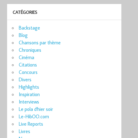
CATÉGORIES
Backstage
Blog
Chansons par thème
Chroniques
Cinéma
Citations
Concours
Divers
Highlights
Inspiration
Interviews
Le pola d'hier soir
Le-HibOO.com
Live Reports
Livres