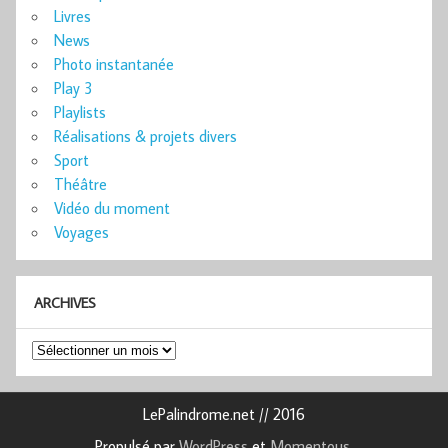
Livres
News
Photo instantanée
Play 3
Playlists
Réalisations & projets divers
Sport
Théâtre
Vidéo du moment
Voyages
ARCHIVES
Archives
LePalindrome.net // 2016
Propulsé par
WordPress
et
Momentous
.