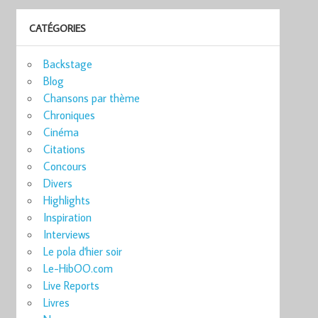
CATÉGORIES
Backstage
Blog
Chansons par thème
Chroniques
Cinéma
Citations
Concours
Divers
Highlights
Inspiration
Interviews
Le pola d'hier soir
Le-HibOO.com
Live Reports
Livres