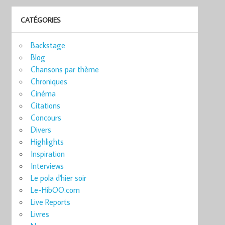
CATÉGORIES
Backstage
Blog
Chansons par thème
Chroniques
Cinéma
Citations
Concours
Divers
Highlights
Inspiration
Interviews
Le pola d'hier soir
Le-HibOO.com
Live Reports
Livres