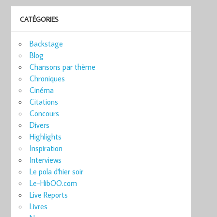
CATÉGORIES
Backstage
Blog
Chansons par thème
Chroniques
Cinéma
Citations
Concours
Divers
Highlights
Inspiration
Interviews
Le pola d'hier soir
Le-HibOO.com
Live Reports
Livres