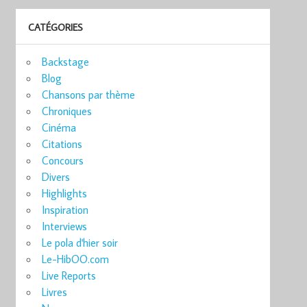
CATÉGORIES
Backstage
Blog
Chansons par thème
Chroniques
Cinéma
Citations
Concours
Divers
Highlights
Inspiration
Interviews
Le pola d'hier soir
Le-HibOO.com
Live Reports
Livres