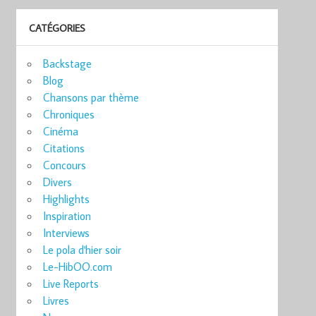
CATÉGORIES
Backstage
Blog
Chansons par thème
Chroniques
Cinéma
Citations
Concours
Divers
Highlights
Inspiration
Interviews
Le pola d'hier soir
Le-HibOO.com
Live Reports
Livres