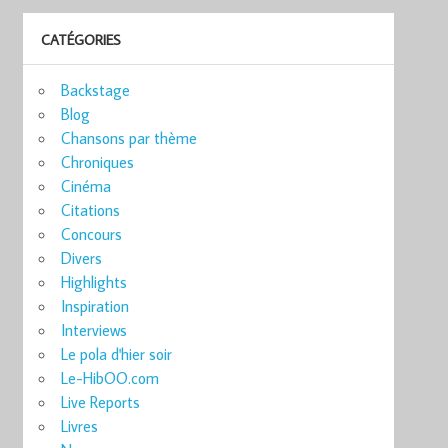
CATÉGORIES
Backstage
Blog
Chansons par thème
Chroniques
Cinéma
Citations
Concours
Divers
Highlights
Inspiration
Interviews
Le pola d'hier soir
Le-HibOO.com
Live Reports
Livres