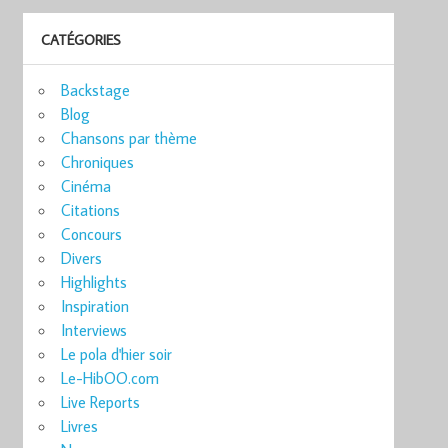
CATÉGORIES
Backstage
Blog
Chansons par thème
Chroniques
Cinéma
Citations
Concours
Divers
Highlights
Inspiration
Interviews
Le pola d'hier soir
Le-HibOO.com
Live Reports
Livres