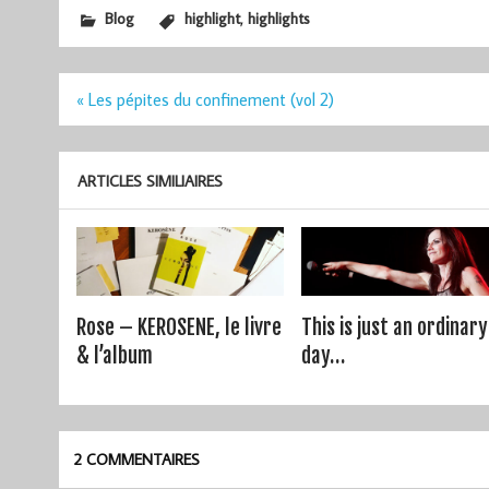
,
Blog
highlight
highlights
Navigation
« Les pépites du confinement (vol 2)
de
l’article
ARTICLES SIMILIAIRES
Rose – KEROSENE, le livre
This is just an ordinary
& l’album
day…
2 COMMENTAIRES