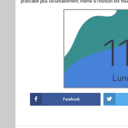
praticable plus sécuritairement, même si l’horizon est flo
Facebook