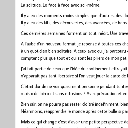
La solitude. Le face à face avec soi-même.
Il y a eu des moments moins simples que d’autres, des do
Il y a eu des kifs, des découvertes, des avancées, de bo
Ces dernières semaines forment un tout inédit. Une trave
A l’aube d’un nouveau format, je repense à toutes ces cho
à un quotidien bien solitaire. A ceux avec qui j’ai parco
comptent plus que tout et qui sont les piliers de mon petit
J’ai fait partie de ceux que l’idée du confinement effraya
n’apparaît pas tant libertaire si l’on veut jouer la carte de
C’était dur de ne voir quasiment personne pendant toutes 
mais « de loin » et sans effusions ? Avec précaution et en
Bien sûr, on ne pourra pas rester cloîtré indéfiniment, bie
Néanmoins, réapprendre le monde après cette bulle si par
Mais ce qui change c’est d’avoir une petite perspective de