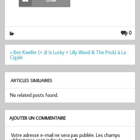
0
Navigation
« Ben Kweller (+ Jil Is Lucky + Lilly Wood & The Prick) à La
de
Cigale
l’article
ARTICLES SIMILIAIRES
No related posts found.
AJOUTER UN COMMENTAIRE
Votre adresse e-mail ne sera pas publiée.
Les champs
obligatoires sont indiqués avec
*