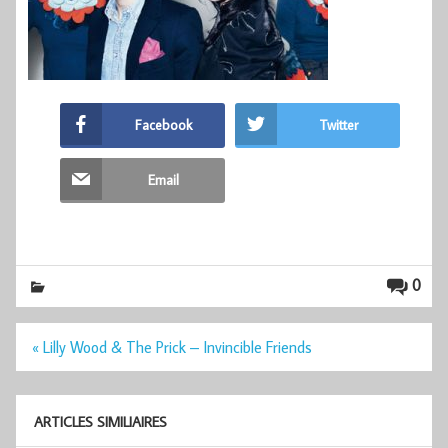
Facebook
Twitter
Email
0
Navigation
« Lilly Wood & The Prick – Invincible Friends
de
l’article
ARTICLES SIMILIAIRES