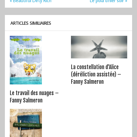
Navigation
« Beautiful Dirty Rich
Le pola d'hier soir »
de
l’article
ARTICLES SIMILIAIRES
La constellation d’Alice
(déréliction assistée) –
Fanny Salmeron
Le travail des nuages –
Fanny Salmeron